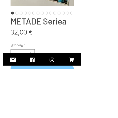
METADE Seriea
Price
32,00 €
Quantity
*
Add to Cart
Buy Now
Eskuz egindako gres eta
portzelanazko belarritakoak.
Tenperatura handiko esmalteekin