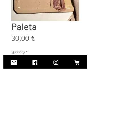
Paleta
Price
30,00 €
Quantity
*
Add to Cart
Buy Now
Eskuz tailatutako zeramikazko paleta.
Dimentsio desberdinak.