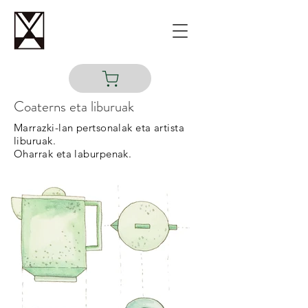
Coaterns eta liburuak
Marrazki-lan pertsonalak eta artista
liburuak.
Oharrak eta laburpenak.